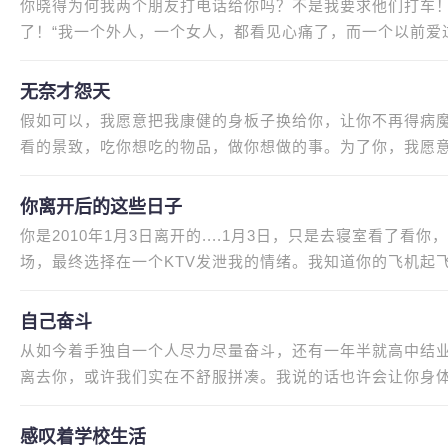
你晓得为何我两个朋友打电话给你吗？不是我要求他们打车
了！“我一个外人，一个女人，都看见心痛了，而一个以前爱
第1个朋友怎么说你吗？“
无奈才怨天
假如可以，我愿意把我康健的身板子换给你，让你不再得病
看的景致，吃你想吃的物品，做你想做的事。为了你，我愿意
样子你可以当个记者，探索追
你离开后的这些日子
你是2010年1月3日离开的....1月3日，只是去寝室看了
场，最终选择在一个KTV发泄我的情绪。我知道你的飞机起
开手机，看到你的温馨短信，我
自己奋斗
从如今着手独自一个人尽力尽量奋斗，还有一年半就高中结
离去你，或许我们实在不舒服拼凑。我说的话也许会让你身
惧怕你会像离去她同样的离去
感叹着学校生活