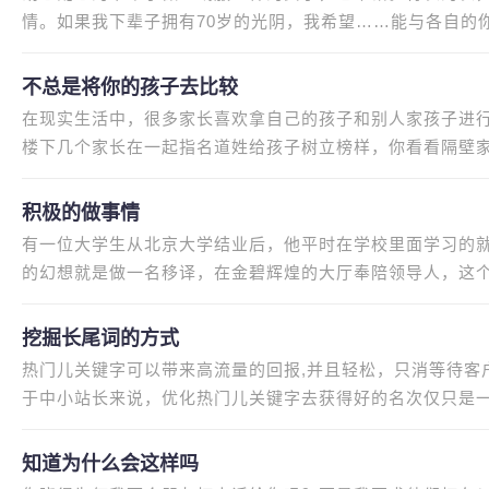
情。如果我下辈子拥有70岁的光阴，我希望……能与各自的你
说，前世为情人，今世为父女。
不总是将你的孩子去比较
在现实生活中，很多家长喜欢拿自己的孩子和别人家孩子进
楼下几个家长在一起指名道姓给孩子树立榜样，你看看隔壁
点中学了，你怎么就没人家
积极的做事情
有一位大学生从北京大学结业后，他平时在学校里面学习的就
的幻想就是做一名移译，在金碧辉煌的大厅奉陪领导人，这个
被分到英国使馆，这个份工作也
挖掘长尾词的方式
热门儿关键字可以带来高流量的回报,并且轻松，只消等待客
于中小站长来说，优化热门儿关键字去获得好的名次仅只是
是没有办法从里边打出一片天
知道为什么会这样吗