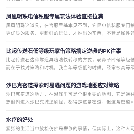
中期练级首选不用频繁走位，
凤凰明珠电信私服专属玩法体验直接拉满
凤凰明珠这道具，在官服里基本见不到，它是电信私服专门
更优质的服务、更新鲜的玩法，才推出的东西，不管是属性
的兄弟，估计都见过它。我以
比起传送石低等级玩家借策略搞定逆袭的PK往事
比起传送石这种靠道具嗖嗖快转移的方式，老鼻子时候等级
而在于找对策略和时机。我当年等级低的时候，经常被高等
石嗖嗖快堵我，每次都被打得
沙巴克密道探索时易遇问题的游戏地图应对策略
沙巴克密道这地方，在游戏里可是个很重要的地图，它是通
想偷偷进入沙巴克城堡刷怪，都得走这条密道。但这条密道
题，比如迷路、遇到敌对玩家
水疗的好处
紧张的生活当中放松仿佛是奢侈的事情，但实际上，这种人