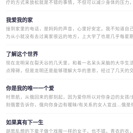
疗的方式来放松就是不错的事情，不但可以减少身体的压力
有水疗的措施，而且可以得到
我爱我的家
接到家里的电话，是妈妈的声音，心里好安定。我不知道自
为从小就没有去过离家很远的地方，上大学了也是几乎每星
是到了学校告知一声，一个是
了解这个世界
现在龙明呆在裂天谷的几天里，和着一名呆头呆脑的大华生
点障碍，但是龙明还是能够理解大华的意思，经过了几天的
候那么费力了。龙明现在能够
你是我的唯一一个爱
时思航，从俄回来的那刻起，因为爱你所以对你身边的女孩/
刻俄要告诉你，俄向你身边有暧昧/有关系的女人宣战…俄是
这一年间你招了多少花花草草，
如果真有下一生
胡思乱想的下辈子做个戏服一样的女子，也不错。青衣的衣