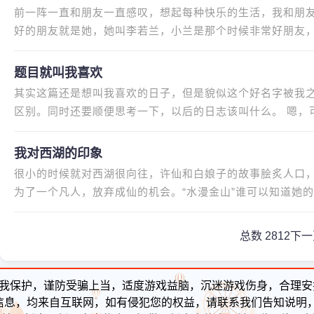
前一阵一直和朋友一直感叹，想起每种快乐的生活，我和朋
好的朋友就是她，她叫李若兰，小兰是那个时候非常好朋友
退，而好景不长，因为随着我
题目就叫我喜欢
其实这篇还是想叫我喜欢的日子，但是貌似这个好名字被我
区别。同时还要顺便思考一下，以后的日志该叫什么。 嗯，
喜欢和楠姐、妹子、烨烨在寝
我对西湖的印象
很小的时候就对西湖很向往，许仙和白娘子的故事脍炙人口
为了一个凡人，放弃成仙的机会。“水漫金山”谁可以知道她
痛？一切缘起于断桥，缘灭于
总数 28
1
2
下一
我保护，谨防受骗上当，适度游戏益脑，沉迷游戏伤身，合理安
信息，均来自互联网，如有侵犯您的权益，请联系我们告知说明，