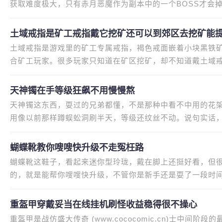
获取难度极大，只有赤月恶魔作为副本中的一个BOSS才会
挑战赤月恶魔。我当年为了攒魔
土域戒指是矿工戒指戴它挖矿还可以到郊区去挖矿能
土域戒指是游戏里的矿工专属戒指，褐色戒面嵌着小块黑铁矿
合矿工玩家。很多玩家只知道在矿区挖矿，却不知道戴土域
杏山谷郊区，这些地方的矿点
天神镯在手等级狂飙不用慢慢熬
天神镯这东西，耍过的兄弟都懂，不是那种中看不中用的花
用像以前那样蹲蜈蚣洞刷半天，等级还纹丝不动。说句实话
都要偷到乐，毕竟等级上去了
蝴蝶靴教你嗖嗖快升级不走冤枉路
蝴蝶靴这鞋子，看起来迷你型玲珑，戴在脚上还挺好看，但
的，就是能帮你嗖嗖快升级，不管你是新手还是耍了一段时
路。我刚耍游戏的时候，升级
重盔甲穿戴妥当在线挂机刷怪收益稳得很不操心
重盔甲是战仿盛大传奇 (www.cococomic.cn)士中