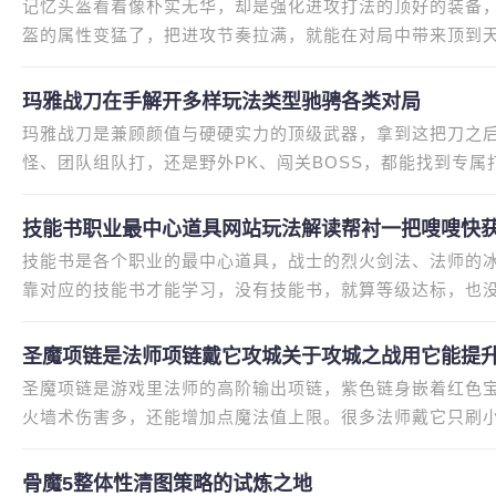
记忆头盔看着像朴实无华，却是强化进攻打法的顶好的装备
盔的属性‌变猛了，把进攻节奏拉满，就能在对局中带来顶到
好多玩家觉得记忆头盔属性
玛雅战刀在手解开多样玩法类型驰骋各类对局
玛雅战刀是兼顾颜值与硬硬实力的顶级武器，拿到这把刀之
怪、团队组队打，还是野外PK、闯关BOSS，都能找到专
把战刀深受玩家追捧的原因。很多
技能书职业最中心道具网站玩法解读帮衬一把嗖嗖快
技能书是各个职业的最中心道具，战士的烈火剑法、法师的
靠对应的技能书才能学习，没有技能书，就算等级达标，也
升战力必不可少的要命的道具
圣魔项链是法师项链戴它攻城关于攻城之战用它能提
圣魔项链是游戏里法师的高阶输出项链，紫色链身嵌着红色
火墙术伤害多，还能增加点魔法值上限。很多法师戴它只刷
克攻城，用它的范围技能伤害
骨魔5整体性清图策略的试炼之地