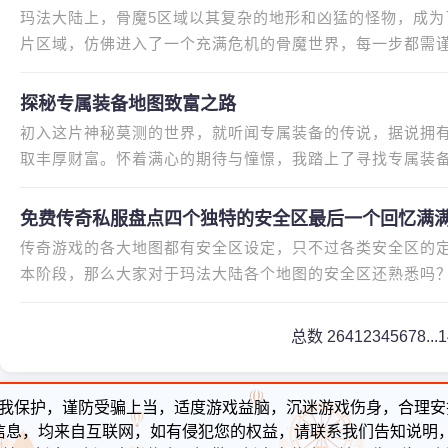
玛法大陆上，骨魔5区域以其复杂的地形和凶猛的怪物，成
片区域，仿佛进入了一个充满危机的骨魔世界，每一步都需
验，被突然涌出的骨魔小怪打得
探秘专属装备地图致富之路
初入这片神秘莫测的世界，就听闻专属装备的传说，据说拥
取丰厚财富。怀着满心的期待与憧憬，我踏上了寻找专属装
的地图副本，据说里面隐藏着
免费传奇私服盘点四个独特的安全区最后一个回忆满
传奇游戏的各大地图都有安全区设定，只不过各类安全区的
本阶段，那么大家对于玛法大陆各个地图的安全区还熟悉吗
区，最后一个回忆满满，老伙计
总数 264
1
2
3
4
5
6
7
8
...
我保护，谨防受骗上当，适度游戏益脑，沉迷游戏伤身，合理安
信息，均来自互联网，如有侵犯您的权益，请联系我们告知说明，