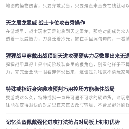
地图的怪物伤害，只要穿戴妥当，只要是直来直去在线就可
心角色被小怪打败，极其对路
天之屠龙显威 战士卡位攻击秀操作
在游戏里，战士玩家要是能拿到天之屠龙，那绝对能成为众
透着一股威慑力，刀身泛着冷光，握在手里沉甸甸的，一看
方，就是能让战士的卡位攻击发
猩猩战甲穿戴出战顶到天进攻硬硬实力尽数显出来无
猩猩战甲算得上是中间阶段装备里的狠角色，别看他样子不
力，完完全全能一眼看穿体现出来，这也是为啥数不清玩家
战甲不单单是防御够顶，更藏
特殊戒指近身突袭难预判巧用控场方能稳住战局
耍游戏这么久，特殊戒指一直是可遇不可求的硬通货，这玩
往能在变得贼快的对局里直来直去改写输赢，不管是野外刷怪
的心里有底都要足好几倍。很多
记忆头盔佩戴强化进攻打法抢占对局板上钉钉优势