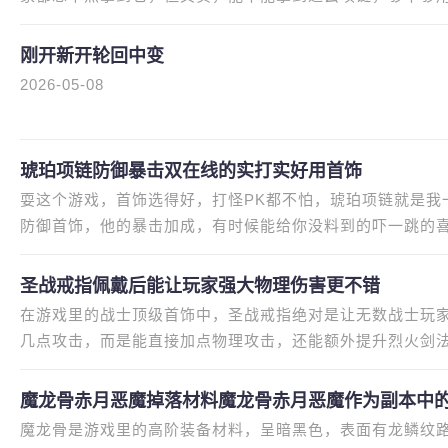
得。我刚玩道士的时候，特别
刚开新开轮回中变
2026-05-08
琥珀项链防御暴击双在线的实打实好用首饰
耍这个游戏，首饰选得好，打怪PK都不怕，琥珀项链就是我
防御首饰，他的暴击加成，有时候能给你没料到的吓一跳的
候，被小怪碰两下就掉一一大半血
圣战戒指佩戴后能让玩家强大物理伤害更不错
在游戏里的战士顶级首饰中，圣战戒指绝对是让无数战士玩
几点攻击，而是能直接加点物理攻击，还能额外提升烈火剑法2
能让战士的物理伤害瞬间上一个台
魔龙骨赤月恶魔掉落材料魔龙骨赤月恶魔作为副本中的
魔龙骨是游戏里的高阶装备材料，呈暗黑色，表面有龙鳞纹