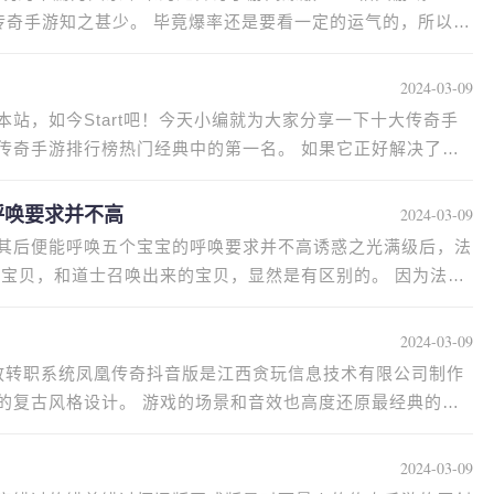
传奇手游知之甚少。 毕竟爆率还是要看一定的运气的，所以推
2024-03-09
站，如今Start吧！今天小编就为大家分享一下十大传奇手
传奇手游排行榜热门经典中的第一名。 如果它正好解决了你
呼唤要求并不高
2024-03-09
其后便能呼唤五个宝宝的呼唤要求并不高诱惑之光满级后，法
的宝贝，和道士召唤出来的宝贝，显然是有区别的。 因为法师
2024-03-09
放转职系统凤凰传奇抖音版是江西贪玩信息技术有限公司制作
的复古风格设计。 游戏的场景和音效也高度还原最经典的传
2024-03-09