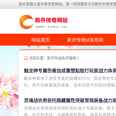
找中变服认准中变传奇网站，第一时间更新今日新开中变传
网站首页
新开传奇sf发布网
当前位置：
新开热血私开服网
触龙神专属伤害加成重塑贴脸打玩家战力体
触龙神是地下迷宫专属的隐藏BOSS，其自带的
升。他不仅掉落高阶装备，击杀后赋予的临时增幅
宫开荒时，首次击杀触龙神就解开
灵魂战衣男依托隐藏属性突破常规装备战力
灵魂战衣男是游戏中间阶段的道士专属防具，属于
值，远不如圣战、法神等高阶套装，很多玩家粗浅