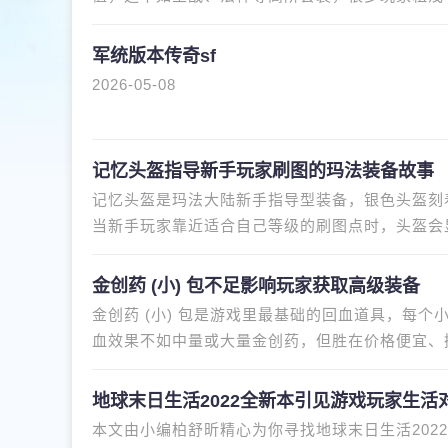
高阶玩家追求的都是满属性神级
军统版本传奇sf
2026-05-08
记忆头盔指导新手玩家刷图的玛法装备故事
记忆头盔是玛法大陆新手指导型装备，银色头盔刻
当新手玩家靠近适合自己等级的刷图点时，头盔会
技巧如优先清小怪再打BOSS组
金创药 (小) 包不足影响玩家获取高级装备
金创药 (小) 包是游戏里最基础的回血道具，每个小
血效果不如中量或大量金创药，但胜在价格便宜、
“只要有装备，药水无所谓
地球末日生活2022全新本引见游戏玩家生活
本文由小编柏舒昕精心为你寻找地球末日生活2022全新本引见