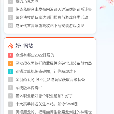
Start
我的巧克力呢
7
传奇私服合击发布网浪迹天涯深嗜的请听迷失
8
版本我说
黄金法杖助玩家达到门槛参与游戏各类活动
9
成龙代言高爆游戏攻略下载安装游戏引见
10
好sf网站
高爆有哪些2022好玩的
1
灵魂战衣男依托隐藏属性突破常规装备战力局
2
限
别错过单机传奇破解，让你骑虎难下
3
金创药 (小) 包不足影响玩家获取高级装备
4
军统版本传奇sf
5
甚么职业最好哪个职业绝顶？好了
6
十大高手排名关注本站，如今Start吧！
7
勇闯魔龙岭，揭秘凶悍生物魔龙刺蛙的神秘世
8