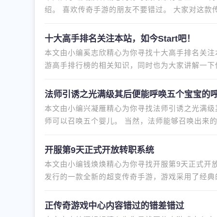
绍。 喜欢传奇手游的朋友不要错过。 大家对这款
荐一些好玩的攻速高的传奇手游
十大高手排名关注本站，如今Start吧！
本文由小编奚志欣精心为你寻找十大高手排名关注本
游高手排行榜的相关知识，同时也为大家讲解一下
现在面临的问题，别忘了关注本
法师引诱之光满级其后便能呼唤五个宝宝的
本文由小编兴凝雁精心为你寻找法师引诱之光满级
师可以召唤五个婴儿。 当然，法师能够召唤出来
可以召唤的宝宝种类很多，越
开服第9天正式开放转职系统
本文由小编钱焕焕精心为你寻找开服第9天正式开
发行的一款全新的超变传奇手游，游戏采用了经典
奇核心内容，为大家重现一代人
正传奇游戏中心内容错过的错差错过