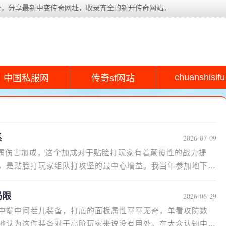
奇，分享最新中变传奇网址，收录齐全的新开传奇网站。
chuanshisifu
中国私服网
传奇sf网站
系
2026-07-09
专属伤害加成，这个加成对于贴脸打玩家有着颠覆性的战力提
，是贴脸打玩家组队打攻坚的最中心增益。我当年参加地下迷
局限
2026-06-29
中端中间茬儿装备，打底的面板属性平平无奇，单看攻防数
地认为这件装备对于高阶玩家来说没有用处。在大众认知中，