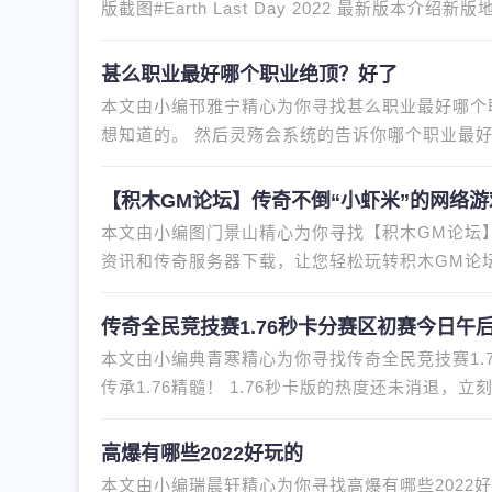
版截图#Earth Last Day 2022 最新版本介绍新版地球末日生存2022是一款有趣的射击手游。 游戏以地球末日为
主题。 想要生存，就必须拥
甚么职业最好哪个职业绝顶？好了
本文由小编邗雅宁精心为你寻找甚么职业最好哪个
想知道的。 然后灵殇会系统的告诉你哪个职业最
助。首先我们来分析一下各个未
【积木GM论坛】传奇不倒“小虾米”的网络
本文由小编图门景山精心为你寻找【积木GM论坛
资讯和传奇服务器下载，让您轻松玩转积木GM论
家好！ 已有20多年的历史。 作
传奇全民竞技赛1.76秒卡分赛区初赛今日午
本文由小编典青寒精心为你寻找传奇全民竞技赛1.
传承1.76精髓！ 1.76秒卡版的热度还未消退，立
卡版传奇国战预赛将于今天下
高爆有哪些2022好玩的
本文由小编瑞晨轩精心为你寻找高爆有哪些2022