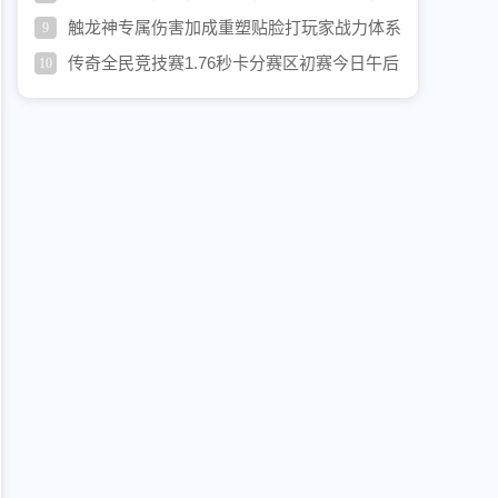
界
触龙神专属伤害加成重塑贴脸打玩家战力体系
9
传奇全民竞技赛1.76秒卡分赛区初赛今日午后
10
15点整正式打响