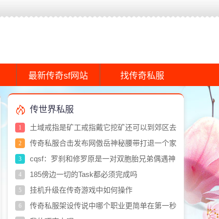
最新传奇sf网站
找传奇私服
传世界私服
土域戒指是矿工戒指戴它挖矿还可以到郊区去
1
挖矿能提高矿石纯度
传奇私服合击发布网傲岳神秘腰带打退一个家
2
族不比神秘腰带差
cqsf：罗刹和修罗原是一对双胞胎兄弟偶遇神
3
魔之战改变命运
185傍边一切的Task都必须完成吗
4
挂机升级在传奇游戏中如何操作
5
传奇私服架设传说中哪个职业更简单在第一秒
6