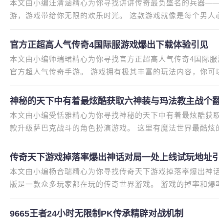
本文由小编汪清涵精心为你寻找讲讲传奇最负盛名的兵器——
游，游戏带给你无限的欢乐时光。 这款游戏就像是每个男人
但那一年的快乐时光却深深烙印在
官方正超高人气传奇4国际服游戏爆出下载体验引见
本文由小编师瑞珺精心为你寻找官方正超高人气传奇4国际服
官方超人气传奇手游。 游戏拥有极其丰富的玩法内容，你可
率提升十倍，轻松畅玩淘金，感
神秘的天下中有着最炫酷获取六神装与玛法教主战个
本文由小编受恬雅精心为你寻找神秘的天下中有着最炫酷获
款升级萨巴克战斗的角色扮演游戏。 这里有魔法世界最酷炫
天地，法之主宰！ 内容介绍
传奇天下游戏掉落率爆出神话对局一处上线试玩地址
本文由小编杨合瑞精心为你寻找传奇天下游戏掉落率爆出神
版是一款众多玩家都在玩的传奇世界游戏。 游戏的掉率和爆
器，而且不需要大量充值。
9665王者24小时无限制PK传承精辟对战机制