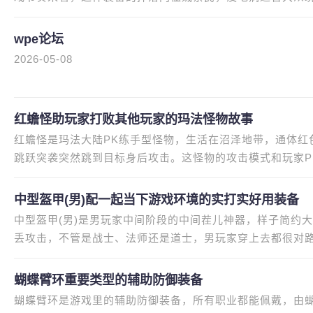
茬儿的最中心首饰，没有高阶
wpe论坛
2026-05-08
红蟾怪助玩家打败其他玩家的玛法怪物故事
红蟾怪是玛法大陆PK练手型怪物，生活在沼泽地带，通体红
跳跃突袭突然跳到目标身后攻击。这怪物的攻击模式和玩家P
戒指效果，跳跃突袭像法师的瞬间
中型盔甲(男)配一起当下游戏环境的实打实好用装备
中型盔甲(男)是男玩家中间阶段的中间茬儿神器，样子简约
丢攻击，不管是战士、法师还是道士，男玩家穿上去都很对
间就能弄到。毕竟现在去玩的
蝴蝶臂环重要类型的辅助防御装备
蝴蝶臂环是游戏里的辅助防御装备，所有职业都能佩戴，由