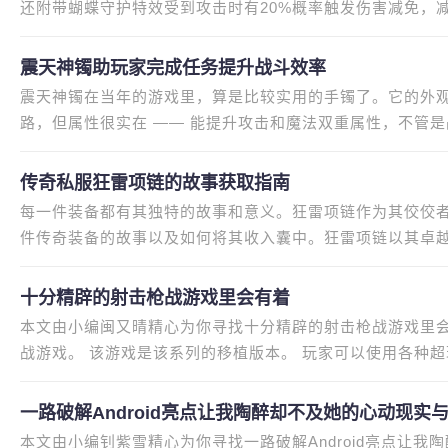
还附带蝴蝶守护特效受到攻击时有20%概率触发伤害减免，
神手镯等职业专属装备，但它的
震天神镯助玩家完成任务提升战斗效率
震天神镯在当年的游戏里，算是比较实用的手镯了。它的外
路，但属性很实在 —— 能提升攻击和魔法双重属性，不管
年最喜欢用它来做任务，尤其是
传奇私服狂雷项链的故事获取指南
每一件装备都有其独特的故事和意义。狂雷项链作为其佼佼
件传奇装备的故事以及如何将其收入囊中。狂雷项链以其卓
石串联而成，周围环绕着雷电
十分精辟的射击枪战游戏里会有着
本文由小编闽又晴精心为你寻找十分精辟的射击枪战游戏里
战游戏。 该游戏是该系列的移植版本。 玩家可以使用各种
家。 玩家还可以参与排名匹
一路破解Android亮点让我陶醉却不及她的心动现实
本文由小编钊紫雪精心为你寻找一路破解Android亮点让