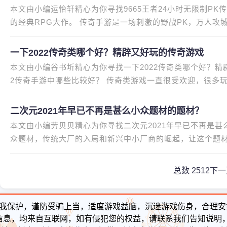
本文由小编运怡轩精心为你寻找9665王者24小时无限制PK
的经典RPG大作。 传奇手游是一场刺激的野战PK，万人
还有超高爆率的爆图可以在给玩家
一下2022传奇类哪个好？精辟又好玩的传奇游戏
本文由小编谷书圻精心为你寻找一下2022传奇类哪个好？精
2传奇手游中哪些比较好？ 传奇类游戏一直很受欢迎，很多
奇的手机游戏，是一种可玩性
二次元2021年早已不再是甚么小众题材的题材？
本文由小编劳贝贝精心为你寻找二次元2021年早已不再是甚
众题材，传统大厂的入局和新兴中小厂商的崛起，让这个题材
个月一次，甚至几天一次。二次
总数 25
1
2
下一
我保护，谨防受骗上当，适度游戏益脑，沉迷游戏伤身，合理安
信息，均来自互联网，如有侵犯您的权益，请联系我们告知说明，