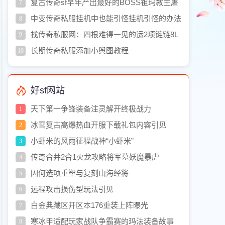
复古传奇sf早年产出最好的BOSS祖玛教主屠
7
龙和麻戒都爆
中变传奇私服挂机中也能引怪挂机引怪的办法
8
找传奇私服网：四根难得一见的运2项链链8L
9
的速度+2项链最牛
长期传奇私服添加小舆图教程
10
好sf网站
天下第一争锋装备注灵解开终极战力
1
冰雪复古高爆热血开服下载礼包内容引见
2
小虾米的风雨征程战神“小虾米”
3
传奇合并2合1火龙攻略将军墓妖魔暴虐
4
因何选项重塑与复刻山海经将
5
远程攻击损伤型玩法引见
6
白金典藏区开区本176重装上阵曝光
7
寒冰甲适配玩家战队争霸赛的玛法装备故事
8