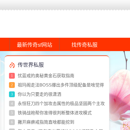
最新传奇sf网站
找传奇私服
传世界私服
忧蓝戒的奥秘黄金石获取指南
1
祖玛阁走法BOSS爆出多件顶级配备是啥觉得
2
爆出护身和开天手都抖
你以为只要走的很潇洒
3
永恒狂刀四个加攻击属性的极品坚固两个主攻
4
两个主守
铁骑战袍帮你准得很判断整体进攻模式
5
撇开麻痹戒指简直啥都能挖到
6