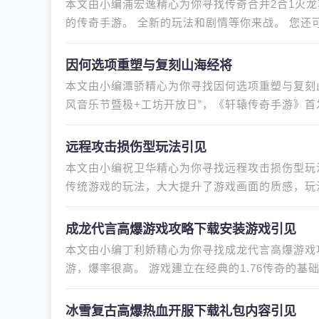
本文由小编浦宏逸精心为你寻找传奇合并2合1火龙
的传奇手游。 全新的玩法和剧情等你来战。 您还
来下载这个传说中的合成版2合
因何选项重塑与复刻山海经将
本文由小编潭骄精心为你寻找因何选项重塑与复刻山
风音乐节暨极+工坊开放日”，《轩辕传奇手游》首发
经》在游戏中的运用，以及试图
远程攻击损伤型玩法引见
本文由小编祝卫华精心为你寻找远程攻击损伤型玩
传统游戏的玩法，大大提升了游戏画面的质感，玩
装随心搭配。 喜欢就下载体验
成龙代言高爆游戏攻略下载安装游戏引见
本文由小编丁利娇精心为你寻找成龙代言高爆游戏
游，爆率很高。 游戏建立在经典的1.76传奇的
可以有全新的感受，更多精彩玩
冰雪复古高爆热血开服下载礼包内容引见