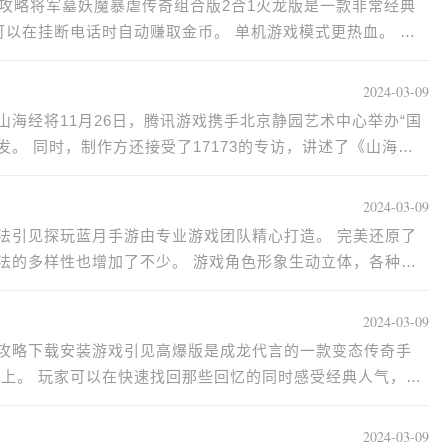
攻略将军墓妖魔暴虐传奇组合版2合1火龙版是一款非常经典
可以在挂断电话时自动赚取金币。 单机游戏模式更热血。 快
2024-03-09
海经将11月26日，腾讯游戏携手北京静园艺术中心举办“国
。 同时，制作方还接受了17173的专访，讲述了《山海
2024-03-09
法引见探玩蓝月手游由专业游戏团队精心打造。 完美还原了
法的多样性也增加了不少。 游戏角色形象生动立体，各种时
2024-03-09
攻略下载安装游戏引见高爆版是成龙代言的一款变态传奇手
基础上。 玩家可以在快速找回那些回忆的同时感受经典人气，又
2024-03-09