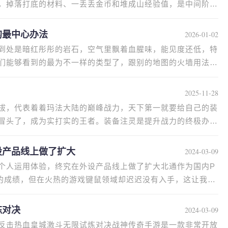
，掉落打底的材料、一丢丢金币和堆成山经验值，是中间阶段
的最中心办法
2026-01-02
到处是暗红彤彤的岩石，空气里飘着血腥味，能见度还低，特
们能够看到的最为不一样的类型了，跟别的地图的火墙用法完
2025-11-28
拔，代表着着玛法大陆的巅峰战力，天下第一就要给自己的装
冒头了，成为实打实的王者。装备注灵是提升战力的终极办
设产品线上做了扩大
2024-03-09
个人运用体验，终究在外设产品线上做了扩大北通作为国内P
的成绩，但在火热的游戏键鼠领域却迟迟没有入手，这让我一
炼对决
2024-03-09
反击热血皇城激斗无限试炼对决战神传奇手游是一款非常开放