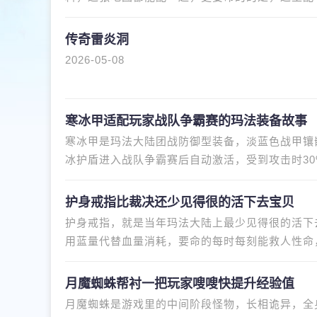
出挺带劲的效果。很多人选练级
传奇雷炎洞
2026-05-08
寒冰甲适配玩家战队争霸赛的玛法装备故事
寒冰甲是玛法大陆团战防御型装备，淡蓝色战甲镶
冰护盾进入战队争霸赛后自动激活，受到攻击时30
能伤害。玩家们在玩战队争霸赛
护身戒指比裁决还少见得很的活下去宝贝
护身戒指，就是当年玛法大陆上最少见得很的活下
用蓝量代替血量消耗，要命的每时每刻能救人性命
身戒指是血薄职业的福音，是比
月魔蜘蛛帮衬一把玩家嗖嗖快提升经验值
月魔蜘蛛是游戏里的中间阶段怪物，长相诡异，全