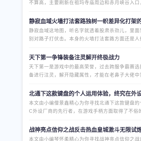
不算高，主要刷新在祖玛寺庙周边和赤月峡谷入口
玩家提升经验值、嗖嗖快升级
静寂血域火墙打法套路独树一帜差异化打架
静寂血域这地图，听名字就透着股肃杀劲儿，里面
别对路子打伏击。本身的火墙打法套路方面还是人
全不是一个路子。别的地图用
天下第一争锋装备注灵解开终极战力
天下第一是游戏中的最高荣誉，过去跨服争霸赛选
备进行注灵，解开隐藏属性，才能在老鼻子大佬中
法，过去消耗金刚石、灵符等稀
北通下这款键盘的个人运用体验，终究在外
本文由小编僧景鑫精心为你寻找北通下这款键盘的
C外设厂商的先行者，在游戏手柄方面取得了不俗
直无法理解。 近日，北通发布
战神亮点信仰之战反击热血皇城激斗无限试
本文由小编琴怀柔精心为你寻找战神亮点信仰之战