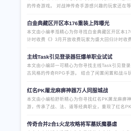
的传奇游戏。 对战神传奇手游感兴趣的玩家还在
玩上一天不会觉得无聊，而且
白金典藏区开区本176重装上阵曝光
本文由小编孝湉精心为你寻找白金典藏区开区本1
计时收费《》3月开放收费玩家为盛大回归计时收
很多建议。 近日，盛大官方为
主线Task引见登录器狂爆单职业试试
本文由小编邱一可精心为你寻找主线Task引见登
古风格的传奇RPG手游。 结合了闲置闲置和战斗
谓，暴徒boss都是刀。 秒杀登陆
红名PK屠龙麻痹神器万人同服城战
本文由小编柏舒昕精心为你寻找红名PK屠龙麻痹神
游，传承了战、法、道等经典职业，重现了红名P
实时PK。 不要犹豫，立即下载并开
传奇合并2合1火龙攻略将军墓妖魔暴虐