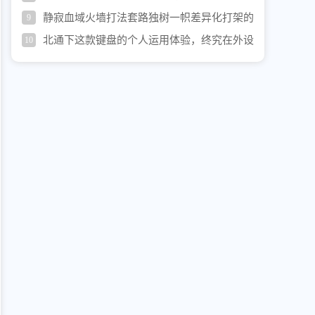
静寂血域火墙打法套路独树一帜差异化打架的
9
最中心办法
北通下这款键盘的个人运用体验，终究在外设
10
产品线上做了扩大