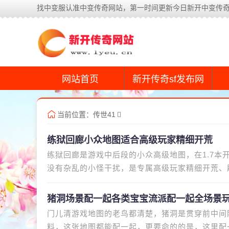
找中变服认准中变传奇网站，第一时间更新今日新开中变传
网站首页
新开传奇sf发布网
当前位置：
传世41
练狱回廊小众地图适合高级玩家精细开荒
练狱回廊是游戏中后段的小众高级地图，在1.7
没有杂乱的小怪干扰，是专属高级玩家精细开荒、
抢怪、抢资源、恶意PK的情况
猪洞场景配一起各类宝宝流派配一起全场景
门儿清游戏地图的老鸟都清楚，猪洞是贯穿前中间
料，这张地图都能配一起，更要命的的是，这里配