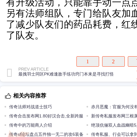
有升级活动，只能靠手动一点
另有法师组队，专门给队友加
了减少队友们的药品耗费，红
了队友。
1
2
PREV ARTICLE
最拽羽士同区PK难逢敌手练功窍门本来是寻找打怪
相关内容推荐
传奇法师对战道士技巧
赤月恶魔：官服为何没
传奇合击发布网1.80好汉合击,全新跨服
仓库功能主要有三大原因
新传奇私服发布网三根
战个人PVP积分赛全新推出
传奇中的万能商人介绍
品幸运项链最后一根最可
绝顶伉俪双人血战幽暗
传奇sf论坛盘点五件独一无二的攻6装备
喇叭都不敢刷
传奇私服、行会可以拿