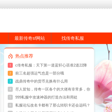
f网站,传奇私服网真诚打造专业的传奇散人服游戏品牌感谢您的支持!
最新传奇sf网站
找传奇私服
热点推荐
c传奇私服：天下第一道蓝轩心语准2道22降
1
魔属性逆天
前三名超强运气也是一部分哦
2
战鼎传奇中的货币兑换有什么用
3
尽人皆知，传奇一区各个的大佬有非常多，你
4
晓得吗？
999私服中攻速神器的打造办法和用处
5
私服论坛改名卡都有了那么转职卡还会远吗？
6