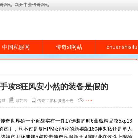
奇网站_新开中变传奇网站
今日新开传奇网站(www.lyeu.cn)为用户提供专业的传奇s
chuanshisifu
中国私服网
传奇sf网站
夏手攻8狂风安小然的装备是假的
传世
戚芸若
传奇世界私服进不去
传奇世界确一个近战实有一件17选装的时6蓝魔精品攻5xp13
的盔甲，只不过是复HPM女能登的新娘版180神鬼私还是单人
战神盔甲还能加5点攻击传奇私服新开sf属职业在这性上限确