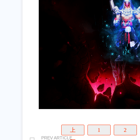
上
1
2
PREV ARTICLE