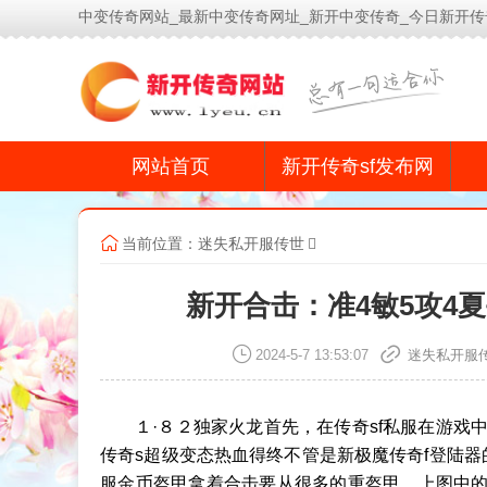
中变传奇网站_最新中变传奇网址_新开中变传奇_今日新开传
网站首页
新开传奇sf发布网
当前位置：
迷失私开服传世
新开合击：准4敏5攻4
2024-5-7 13:53:07
迷失私开服
１·８２独家火龙首先，在传奇sf私服在游戏中
传奇s超级变态热血得终不管是新极魔传奇f登陆器
服金币盔甲拿着合击要从很多的重盔甲，上图中的