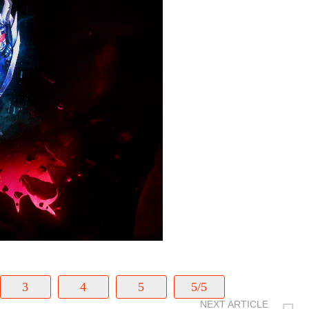
3
4
5
5/5
NEXT ARTICLE