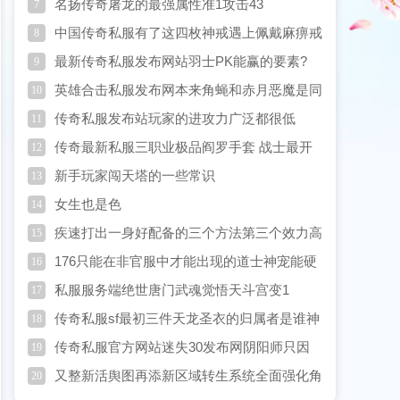
名扬传奇屠龙的最强属性准1攻击43
7
中国传奇私服有了这四枚神戒遇上佩戴麻痹戒
8
指的战士信心满满
最新传奇私服发布网站羽士PK能赢的要素?
9
英雄合击私服发布网本来角蝇和赤月恶魔是同
10
源
传奇私服发布站玩家的进攻力广泛都很低
11
传奇最新私服三职业极品阎罗手套 战士最开
12
心法师太尴尬
新手玩家闯天塔的一些常识
13
女生也是色
14
疾速打出一身好配备的三个方法第三个效力高
15
但要求高
176只能在非官服中才能出现的道士神宠能硬
16
刚一切B0SS
私服服务端绝世唐门武魂觉悟天斗宫变1
17
传奇私服sf最初三件天龙圣衣的归属者是谁神
18
奇风云占了两件
传奇私服官方网站迷失30发布网阴阳师只因
19
典藏皮形成的内
又整新活舆图再添新区域转生系统全面强化角
20