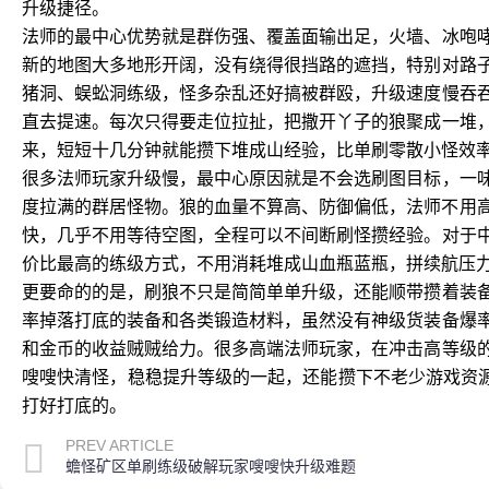
升级捷径。
法师的最中心优势就是群伤强、覆盖面输出足，火墙、冰咆
新的地图大多地形开阔，没有绕得很挡路的遮挡，特别对路
猪洞、蜈蚣洞练级，怪多杂乱还好搞被群殴，升级速度慢吞
直去提速。每次只得要走位拉扯，把撒开丫子的狼聚成一堆
来，短短十几分钟就能攒下堆成山经验，比单刷零散小怪效
很多法师玩家升级慢，最中心原因就是不会选刷图目标，一
度拉满的群居怪物。狼的血量不算高、防御偏低，法师不用高
快，几乎不用等待空图，全程可以不间断刷怪攒经验。对于
价比最高的练级方式，不用消耗堆成山血瓶蓝瓶，拼续航压
更要命的的是，刷狼不只是简简单单升级，还能顺带攒着装
率掉落打底的装备和各类锻造材料，虽然没有神级货装备爆
和金币的收益贼贼给力。很多高端法师玩家，在冲击高等级
嗖嗖快清怪，稳稳提升等级的一起，还能攒下不老少游戏资源
打好打底的。
PREV ARTICLE
蟾怪矿区单刷练级破解玩家嗖嗖快升级难题