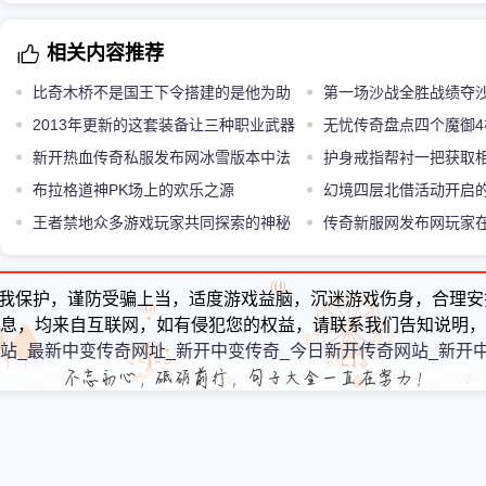
相关内容推荐
比奇木桥不是国王下令搭建的是他为助
第一场沙战全胜战绩夺
手阿妍而建的
2013年更新的这套装备让三种职业武器
上功
无忧传奇盘点四个魔御
的属性第一次均衡
新开热血传奇私服发布网冰雪版本中法
没有金手镯！
护身戒指帮衬一把获取
师专门克羽士
布拉格道神PK场上的欢乐之源
得很配饰
幻境四层北借活动开启
王者禁地众多游戏玩家共同探索的神秘
传奇新服网发布网玩家
之地
取金币
我保护，谨防受骗上当，适度游戏益脑，沉迷游戏伤身，合理安
息，均来自互联网，如有侵犯您的权益，请联系我们告知说明，
站_最新中变传奇网址_新开中变传奇_今日新开传奇网站_新开