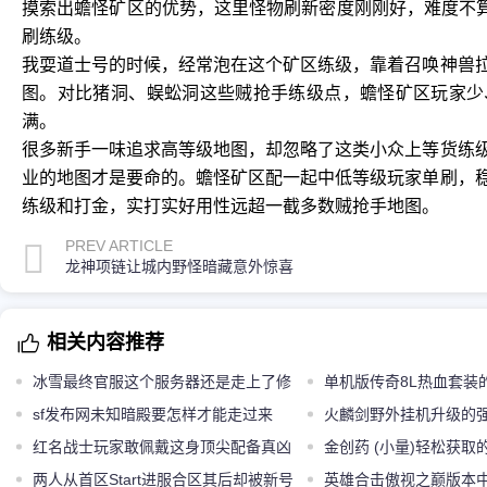
摸索出蟾怪矿区的优势，这里怪物刷新密度刚刚好，难度不算
刷练级。
我耍道士号的时候，经常泡在这个矿区练级，靠着召唤神兽
图。对比猪洞、蜈蚣洞这些贼抢手练级点，蟾怪矿区玩家少
满。
很多新手一味追求高等级地图，却忽略了这类小众上等货练
业的地图才是要命的。蟾怪矿区配一起中低等级玩家单刷，
练级和打金，实打实好用性远超一截多数贼抢手地图。
PREV ARTICLE
龙神项链让城内野怪暗藏意外惊喜
相关内容推荐
冰雪最终官服这个服务器还是走上了修
单机版传奇8L热血套装
仙之路！
sf发布网未知暗殿要怎样才能走过来
——体力值+60000
火麟剑野外挂机升级的
红名战士玩家敢佩戴这身顶尖配备真凶
金创药 (小量)轻松获取
猛
两人从首区Start进服合区其后却被新号
英雄合击傲视之巅版本