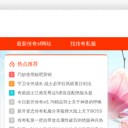
f网站,传奇私服网真诚打造专业的传奇散人服游戏品牌感谢您的支持!
最新传奇sf网站
找传奇私服
热点推荐
巧妙使用贴吧营销
1
守卫令伴成长 战士必学狂风斩逐日剑法
2
奇葩战士江南至尊运5虎齿连配绝版头盔
3
今日新开传奇sf1.76精品羽士关于神兽的呼唤
4
与运用
新开变态传奇私服分享狐狸大陆上天下BOSS
5
刷新点何处
传奇私第一把自带攻击属性破百的绝版神兵热
6