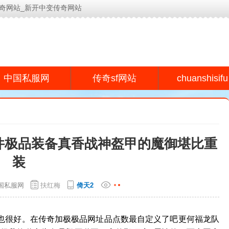
奇网站_新开中变传奇网站
今日新开传奇网站(www.lyeu.cn)为用户提供专业的传奇s
chuanshisifu
中国私服网
传奇sf网站
四件极品装备真香战神盔甲的魔御堪比重
装
国私服网
扶红梅
倚天2
性也很好。在传奇加极极品网址品点数最自定义了吧更何福龙队