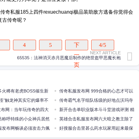
私服185上四件rexuechuanqi极品装助敌方逃备你觉得会
6复古传奇呢？
4
5
下
4/5
NEXT ARTICLE
一
65535：法神消灭赤月恶魔后制作的绝世盔甲恶魔长袍
页
多火稀有老虎BOSS催生新
传奇私服发布网 999合格的心态才可以
生
水怪”触龙神其实它的爆率不
更好地应对各个战役
传奇霸气名字组队练级的好地点沃玛寺
f发布网：当年玩传奇的四大
庙三层门口
新开合击单职业版本斗斗堂游戏评测 精
甚至能决定玩家的去留
站称呼特殊的小众神兵居然
巧画面动
英雄合击私服发布网六大暗之教主除了
的潜力
服发布网畅谈必须攻击力佩
爆重装还产出四样东西你还记得吗
好搜服合击里甚么药水玩家用起来最保
的绝顶攻击属性
险