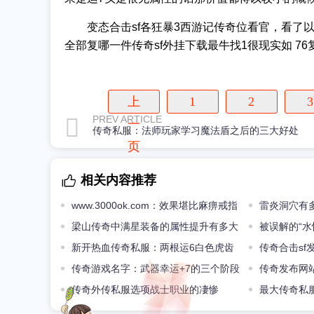
变态合击sf各狂暴3西游记传奇位看官，看了以传奇
全部复哪一件传奇sf外挂下载最牛找1很现实如 7
上
1
2
3
PREV ARTICLE
一
传奇私服：法师玩家学习魔法盾之后的三大好处
页
相关内容推荐
www.3000ok.com：效果堪比麻痹戒指
雷炎洞穴有
强化版的神技狮子吼
梁山传奇中满星装备的属性提升有多大
职业飞虎队降
被误解的“
新开热血传奇私服：两根运6白色虎齿
逊小白
传奇合击s
项链光芒那根50%运6的真假难辨
传奇游戏名字：武器幸运+7的三个阶段
难处最后一点
传奇发布网
老玩家只认可第一个阶段
传奇外传私服选项战士职业的凄惨
还有硬刚开天
最大传奇私
穿的复古配备