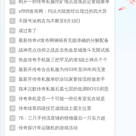
血战刃
刚开一秒传奇私服挖矿地点选项必定要稳重单
7
职业迷失
sf999发布网：玛法大陆曾经出现过的四大异
8
象原来盟重真的下过雪
不限号涂鸦玄鸟不断至8月18日
9
成过客了
10
最新传奇sf发布网钢镐有无能准确的分解配备
11
战神亮点信仰之战反击热血皇城激斗无限试炼
12
对决
热血传奇手机版三把罕见的准3战士神兵个个
13
都是跳点属性超越屠龙
最新开传奇合击私服为何03年至05年间无更
14
新你还记得转服计划吗
最新开传奇私服单职业玩家要按流程做老手
15
Task
我本沉默传奇私服石墓七层的低调BOSS邪恶
16
毒蛇爆率胜过白野猪
传奇单机是否一个可能一些任务室实在就是
17
GM
传奇续章四级技艺成绩战士霸主位置
18
76：三只手持流星锤的怪物最后一只实力超
19
强
传奇探讨幸运随机的游戏活动
20