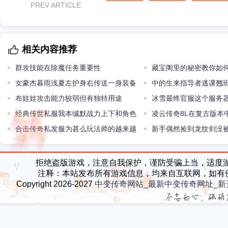
PREV ARTICLE
相关内容推荐
群攻技能在除魔任务重要性
藏宝阁里的秘密教你如
女豪杰暮雨浅夏左护身右传送一身装备
的力量
中的生来指导者逃课翘
六位数
布娃娃攻击能力较弱但有独特用途
创另类指挥方法
冰雪最终官服这个服务
经典传世私服我本缄默战力上下和角色
仙之路！
凌云传奇8L在复古版本
有关
合击传奇私发服为甚么玩法师的越来越
配备比拟是甚么层次
新手偶然捡到龙纹剑没
少
传奇一生
拒绝盗版游戏，注意自我保护，谨防受骗上当，适度
注释：本站发布所有游戏信息，均来自互联网，如有
Copyright 2026-2027
中变传奇网站_最新中变传奇网址_新