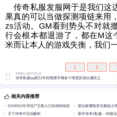
传奇私服发服网于是我们这
果真的可以当做探测项链来用，一
zs活动。GM看到势头不对就
行会根本都退游了，都在M这
米而让本人的游戏失衡，我们
1
2
PREV ARTICLE
传奇私服qq群21年间黑檀手镯各个维度的顶尖属性之最全是珍品
相关内容推荐
5234501年寻找尸王殿入口的四种搞笑
新玩家遭暗算无赖战士
操作老玩家看哭了
天下传奇中活动解析
演螳螂捕蝉
新开传奇3私服：40级