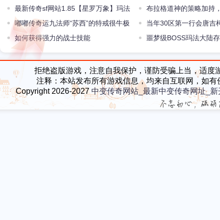
最新传奇sf网站1.85【星罗万象】玛法
超负载戒指的秘密你知道
布拉格道神的策略加持
形势清晰两军各自发力
嘟嘟传奇运九法师“苏西”的特戒很牛极
实力
当年30区第一行会唐吉
品沃玛首饰更亮眼
如何获得强力的战士技能
雄坐镇
噩梦级BOSS玛法大陆
玩家见了都绕道走
拒绝盗版游戏，注意自我保护，谨防受骗上当，适度
注释：本站发布所有游戏信息，均来自互联网，如有
Copyright 2026-2027
中变传奇网站_最新中变传奇网址_新