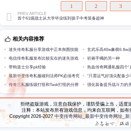
1
2
3
PREV ARTICLE
首个61级战士从大学毕业练到孩子中考装备超神
相关内容推荐
迷失传奇私服分享游戏中正本舆图技能
玄武乐高40w象棋6.8
电信传奇私服发布比较实在的迷失游戏
装备一样贵
祈祷手镯的另一种
里PK技能
带狗道士分享pk经验
热血传奇网通私服四个“
最新中变传奇私服碰到法师PK必须考究
地”第一个都知道第四个易
“只需运气好顶尖配备少
方法办法
传奇三私服练级打怪和Task打怪的分辨
半句吗
强化装备提升战斗力的
何处里
拒绝盗版游戏，注意自我保护，谨防受骗上当，适度
注释：本站发布所有游戏信息，均来自互联网，如有
Copyright 2026-2027
中变传奇网站_最新中变传奇网址_新