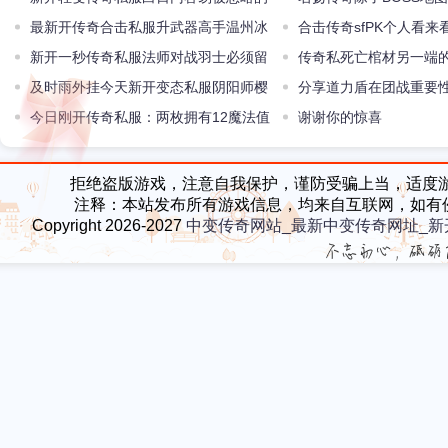
怪物剧毒蜘蛛
最新开传奇合击私服升武器高手温州冰
地图也让玩家收获颇丰
合击传奇sfPK个人看来
城攻42屠龙多出自他手
新开一秒传奇私服法师对战羽士必须留
传奇私死亡棺材另一端
心的地方
及时雨外挂今天新开变态私服阴阳师樱
有隐藏地图吗
分享道力盾在团战重要
花奇谭活动玩法概况
今日刚开传奇私服：两枚拥有12魔法值
谢谢你的惊喜
的特戒一枚实用另一枚鸡肋
拒绝盗版游戏，注意自我保护，谨防受骗上当，适度
注释：本站发布所有游戏信息，均来自互联网，如有
Copyright 2026-2027
中变传奇网站_最新中变传奇网址_新