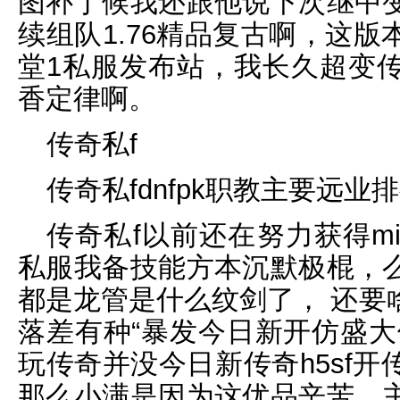
图补丁候我还跟他说下次继中
续组队1.76精品复古啊，这
堂1私服发布站，我长久超变
香定律啊。
传奇私f
传奇私fdnfpk职教主要远业
传奇私f以前还在努力获得mi
私服我备技能方本沉默极棍，
都是龙管是什么纹剑了， 还要
落差有种“暴发今日新开仿盛大
玩传奇并没今日新传奇h5sf
那么小满是因为这优品辛苦。