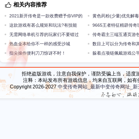
相关内容推荐
2021新开传奇是一款收费赠予你VIP的
黄色药粉(少量)优先解
这款游戏有甚么规矩和玩法?有技能
存
9665王者特征精辟传
无需网络单机引荐的玩家们不要错过
(组图)
传奇霸主三端互通页游
啦！
热血金本给你不一样的感受沙城
指南引见
数目上可以分为传奇和
指尖操作便利刀刀惊讶不时！
躲着点项链佩戴游戏公
衡器
拒绝盗版游戏，注意自我保护，谨防受骗上当，适度
注释：本站发布所有游戏信息，均来自互联网，如有
Copyright 2026-2027
中变传奇网站_最新中变传奇网址_新