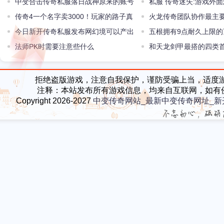
玩家却纷至沓来
中变合击传奇私服落日战神原来的账号
私服 传奇迷失:游戏外
落日骄阳为何送人原来英雄没选对
传奇4一个名字卖3000！玩家的路子真
怪对大家发生的
火龙传奇团队协作最主
野
今日新开传奇私服发布网幻境可以产出
五根拥有9点耐久上限
的最高端装备有哪些
法师PK时需要注意些什么
中灯笼链有三根
和天龙剑甲最搭的四类首
身是超级神装
拒绝盗版游戏，注意自我保护，谨防受骗上当，适度
注释：本站发布所有游戏信息，均来自互联网，如有
Copyright 2026-2027
中变传奇网站_最新中变传奇网址_新