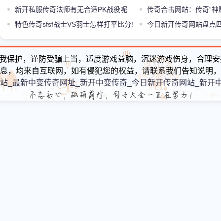
——雪域
新开私服传奇法师有无合适PK战役呢
本中的绝顶属性
传奇合击网站：传奇“神
特色传奇sfsf战士VS羽士怎样打平比分!
是官服炒作还是土豪的比
今日新开传奇网站盘点
术的武器法师玩家看了要
我保护，谨防受骗上当，适度游戏益脑，沉迷游戏伤身，合理安
息，均来自互联网，如有侵犯您的权益，请联系我们告知说明，
站_最新中变传奇网址_新开中变传奇_今日新开传奇网站_新开