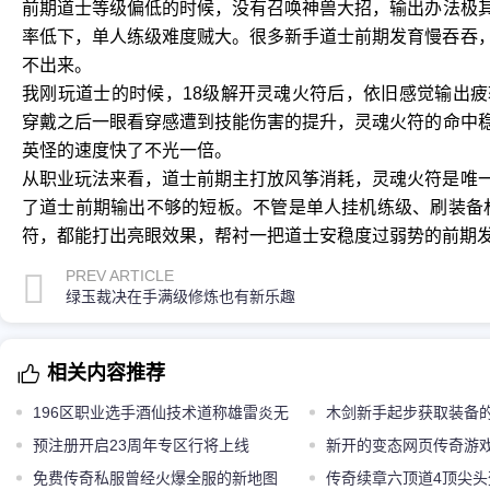
前期道士等级偏低的时候，没有召唤神兽大招，输出办法极
率低下，单人练级难度贼大。很多新手道士前期发育慢吞吞，
不出来。
我刚玩道士的时候，18级解开灵魂火符后，依旧感觉输出
穿戴之后一眼看穿感遭到技能伤害的提升，灵魂火符的命中
英怪的速度快了不光一倍。
从职业玩法来看，道士前期主打放风筝消耗，灵魂火符是唯一
了道士前期输出不够的短板。不管是单人挂机练级、刷装备
符，都能打出亮眼效果，帮衬一把道士安稳度过弱势的前期
PREV ARTICLE
绿玉裁决在手满级修炼也有新乐趣
相关内容推荐
196区职业选手酒仙技术道称雄雷炎无
木剑新手起步获取装备
惧黑粉骚扰
预注册开启23周年专区行将上线
新开的变态网页传奇游
免费传奇私服曾经火爆全服的新地图
样取得
传奇续章六顶道4顶尖