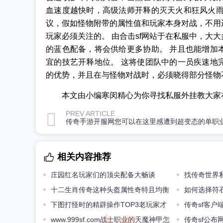
血速度越快时，高级法师开释的灭天火和狂风火雨
议，假如怪物附带的属性值和玩家本身对战，不用
玩家必须关注的。 由合击sf网站于在私服中，大
的蓝色配备，将会供给更多协助。 并且也能增加
宜的技艺开释地位。 这将使团队中的一员疾速地
的优势，并且在与怪物对战时，必须晓得部分怪物不够
本文由小编寒闵精心为你寻找私服外挂教大家
PREV ARTICLE
相关内容推荐
庄园红名玩家们的顶尖配备大畅谈
找传奇世界
十二生肖传奇这种头盔属性奇特且均衡
如何选择符
攻6黑铁头盔的属性也不如它
下图打怪时的精辟操作TOP3老玩家才
传奇sf客户
做过
www.999sf.com战士职业的天魔神甲怎
物攻城难关
传奇sf公布