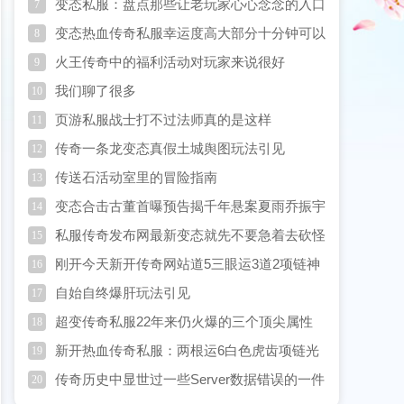
变态私服：盘点那些让老玩家心心念念的入口
7
真的有隐藏地图吗
变态热血传奇私服幸运度高大部分十分钟可以
8
取出来
火王传奇中的福利活动对玩家来说很好
9
我们聊了很多
10
页游私服战士打不过法师真的是这样
11
传奇一条龙变态真假土城舆图玩法引见
12
传送石活动室里的冒险指南
13
变态合击古董首曝预告揭千年悬案夏雨乔振宇
14
寻真相
私服传奇发布网最新变态就先不要急着去砍怪
15
练手
刚开今天新开传奇网站道5三眼运3道2项链神
16
秘头盔估计道3起步
自始自终爆肝玩法引见
17
超变传奇私服22年来仍火爆的三个顶尖属性
18
即便是8L也必须
新开热血传奇私服：两根运6白色虎齿项链光
19
芒那根50%运6的真假难辨
传奇历史中显世过一些Server数据错误的一件
20