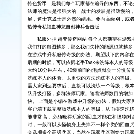
特色货币，是我们每个玩家都在追寻的东西，不论
法师的魔法是很强大的，战士的发展是很缓慢的
展，道士克战士是必然的结果。要向高级别，或者同
热传奇私福血神龙自创神兵合击版
私服外挂 超变传奇网站 每个人都期望在游
我们打的舆图越多，那么我们失掉的能源也就越多
在游戏中升私服传奇级的办法。期望以下的内容在右
后期的时候，可以依据老手Task来洗练本人的等
大约10分钟左右，40级前面的泡点就会十分慢
洗练本人的体验。以更快的方法洗练本人的等级。
需大家到达要求后，直接可以洗练一个等级，根本
队升级打怪，多群法师玩家。随着法师数目的增加
快。 上面是小编在游戏中升级的办法，假如大家
客户端下载完整版洗练本人的等级，从而疾速洗练
能非常高，必须晓得玩家的回血才能在和怪物对
时，一般可以从怪物身上失掉不一样个类的回血兵
会选项多个高级兵器，当然在玩家兵器到给力玩家