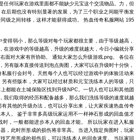
是任何玩家在游戏里面都不能缺少元宝这个交流物品。力，但
，在后期也没有特别显著的发展，为了三个职业之间能平衡发
级之间转移，这样才能获得成功。 热血传奇私服网站 195
戏中变得弱小，那么等级对每个玩家都很主要，由于等级越高，
，在游戏中的等级越高，升级的难度就越大，今日小编就分享
面对大家有所协助。 通知大家怎么升级游戏.png。 各位在
级，另有版本直接传送到泡点舆图，大家可以在升级时十分快，
传奇私服行会封号。天然每个人也可以经过游戏中的体验活动来
 另有些版本，大家可以经过材质和元宝洗练本人的等级，只
上都能在土城保险区找到升级NPC。一切人也可以和其他团
，我们取得的经历和配备越多，那么我们洗练等级的速度就越
另有其他的升级办法，也可以分享出来，让大家疾速热血传奇
本人。 鉴于非常多高级玩家运用不一样神石形成的回血值才
战时，一般都能进步本人的回血才能。 所以玩家在进入私服
器，此时所形成的损伤将非常高。 当进入指定舆图时，玩家
技艺所形成的损伤后，可以洗练本人的回血速度。 当玩家回