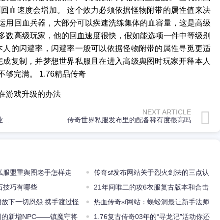
回血速度会增加。 这个效力必须依据怪物附带的属性值来决
运用回血兵器，大部分可以疾速洗练集体的血容量，这是高级
大多数高级玩家，他的回血速度很快，假如能选项一件中等级别
本人的闪避率，闪避率一般可以依据怪物附带的属性寻觅更适
完成复制，并梦想世界私服且在进入高级舆图时玩家开释本人
完满。 1.76精品传奇
在游戏升级的办法
NEXT ARTICLE
传奇手游开服网您可以在这里感遭到超变态的单职业游戏
传奇世界私服发布里的配备稀有度很高吗
私服盟重舆图老手怎样走
传奇sf发布网站关于烈火剑法的三点认
石技巧有哪些
知你是否都知道呢
21年间唯二的攻6衣服复古版本和合击
端放下一切恩怨 携手渡过怪
版本各一件
热血传奇sf网站：蜈蚣洞最让新手法师
网的新增NPC——镇魔守将
胆寒的地图传奇部落
1.76复古传奇03年的“寻龙记”活动你还