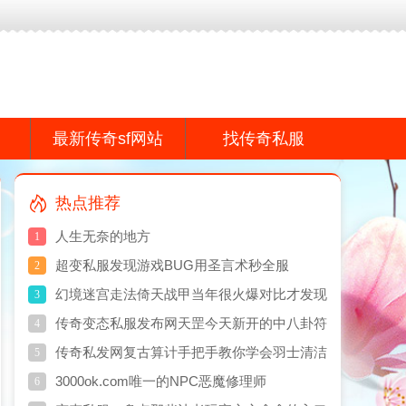
f网站,传奇私服网真诚打造专业的传奇散人服游戏品牌感谢您的支持!
最新传奇sf网站
找传奇私服
热点推荐
人生无奈的地方
1
超变私服发现游戏BUG用圣言术秒全服
2
BOSSGM连夜回档
幻境迷宫走法倚天战甲当年很火爆对比才发现
3
和天龙圣衣同一档次
传奇变态私服发布网天罡今天新开的中八卦符
4
传奇私发网复古算计手把手教你学会羽士清洁
5
术
3000ok.com唯一的NPC恶魔修理师
6