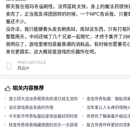
那天我在祖玛寺庙刷怪，法师蓝耗太快，身上的魔法药很快就
卖完了，正当我急得团团转的时候，一个NPC告诉我，只要
量还不少。
没办法，我只能硬着头皮去刷炼狱，炼狱这东西，只有打祖
整整两天，中间还喊了几个兄弟一起帮忙，才终于集齐了28
我明白了，游戏里哪怕是最普通的消耗品，有时候也需要花
来也更踏实，这大概就是游戏的乐趣所在吧。
PREV ARTICLE
风云sf
相关内容推荐
道士四大流派奇葩高攻砍道已成主流你
变态传奇私服：蜈蚣洞
属于哪一派
谈论游戏商会系统的作用
跳跳蜂
当年里让人头疼的怪物
今天新开传奇私服玩家收徒最好同时收
白都算福利怪
传奇你了解装备升级玩
多个
轻变传奇探索暗藏舆图的欢乐一次获得
复古传奇咋样更好的克