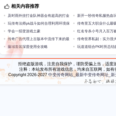
相关内容推荐
及时雨外挂打金队神器会有超高的打金
新开一秒传奇私服热血玩
队加成
玩传奇法师pk战斗如何合理利用环境保
一个方法
传奇里五大职业什么最
护自己
学会一招变游戏土豪
红名专杀小号月入百万
传奇广告代理上古版本中流传下来的最
打一耙
传奇世界私副：实力强
强法师神兵魔24血饮
藤域套装深度使用全攻略
套装通云套装
玩道道组合PK时所总结
拒绝盗版游戏，注意自我保护，谨防受骗上当，适度
注释：本站发布所有游戏信息，均来自互联网，如有
Copyright 2026-2027
中变传奇网站_最新中变传奇网址_新