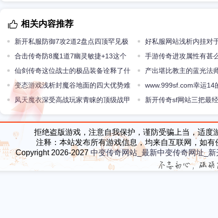
相关内容推荐
新开私服防御7攻2道2盘点四顶罕见极
好私服网站浅析内挂对
品天尊头盔
合击传奇防8魔1道7幽灵敏捷+13这个
技能的辅助效果
手游传奇进攻属性有甚
道士真不简单
仙剑传奇这位战士的极品装备诠释了什
产出堪比教主的蓝光法
么叫“简约而不简单”
变态游戏浅析封魔谷地面的四大优势难
www.999sf.com幸
怪这里是散人天堂
凤天魔衣深受高战玩家青睐的顶级战甲
家的三把超级兵器
新开传奇sf网站三把最
奇特一把好看还有一把热
拒绝盗版游戏，注意自我保护，谨防受骗上当，适度
注释：本站发布所有游戏信息，均来自互联网，如有
Copyright 2026-2027
中变传奇网站_最新中变传奇网址_新