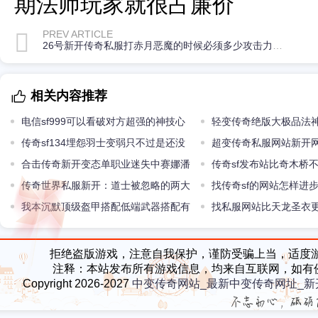
期法师玩家就很占廉价
PREV ARTICLE
26号新开传奇私服打赤月恶魔的时候必须多少攻击力和甚么药品
相关内容推荐
电信sf999可以看破对方超强的神技心
轻变传奇绝版大极品法神
灵启发
传奇sf134埋怨羽士变弱只不过是还没
超变传奇私服网站新开
更丰富
合击传奇新开变态单职业迷失中赛娜潘
好玩的小游戏到达了大
传奇sf发布站比奇木桥
森成王牌结合
传奇世界私服新开：道士被忽略的两大
建的是他为助手阿妍而建
找传奇sf的网站怎样进
防守技能曾经又炫又实用
我本沉默顶级盔甲搭配低端武器搭配有
用成功率
找私服网站比天龙圣衣
多不协调属性就有多强
绝版神甲倚天战甲
拒绝盗版游戏，注意自我保护，谨防受骗上当，适度
注释：本站发布所有游戏信息，均来自互联网，如有
Copyright 2026-2027
中变传奇网站_最新中变传奇网址_新