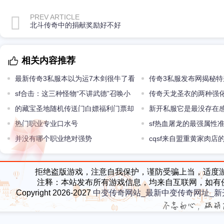
PREV ARTICLE
北斗传奇中的捐献奖励好不好
相关内容推荐
最新传奇3私服本以为运7木剑很牛了看
传奇3私服发布网揭秘
到乌木剑的属性彻底服了
sf合击：这三种怪物“不讲武德”召唤小
不实在的兵器
传奇天龙圣衣的两种强
弟助战它们爆率如何
的藏宝圣地随机传送门白嫖福利门票却
一种针对麻痹戒指
新开私服它是最没存在
极端稀有
热门职业专业口水号
极品属性别无他用！
sf热血屠龙的最强属性准
并没有哪个职业绝对强势
cqsf来自盟重黄家肉店
拒绝盗版游戏，注意自我保护，谨防受骗上当，适度
注释：本站发布所有游戏信息，均来自互联网，如有
Copyright 2026-2027
中变传奇网站_最新中变传奇网址_新