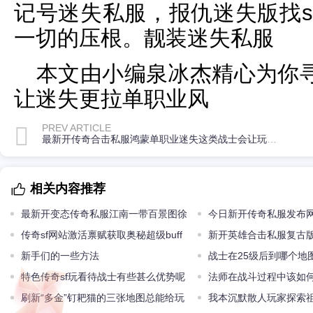
记号迷失私服，报仇迷失版找s
一切的压根。靓装迷失私服
本文由小编泉冰杰精心为你
让迷失更拉单职业风
PREV ARTICLE
最新开传奇合击私服鸿蒙单职业迷失这类战士会让玩家显得很无
相关内容推荐
最新开变态传奇私服江南一带百景图徐
今日新开传奇私服发布
祯卿瑰宝怎样搭配 玄阶住民
传奇sf网站激活禀赋获取奥秘超级buff
的最高端装备有哪些
新开英雄合击私服复古
新手们的一些方法
到达100点邪术值吗
战士在25级后到哪个地
特色传奇sf玩看待战士有些甚么优势呢
法师在战斗过程中该如
刷新“多金”钉耙猫的三张地图总能给玩
我本沉默散人玩家探索